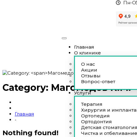
Пн-Сб
Главная
О клинике
О нас
Акции
Отзывы
Вопрос-ответ
Category:
Магомедов К.М.
Услуги
Терапия
Хирургия и имплант
Главная
Ортопедия
-
Ортодонтия
Детская стоматологи
Nothing found!
Чистка и отбеливани