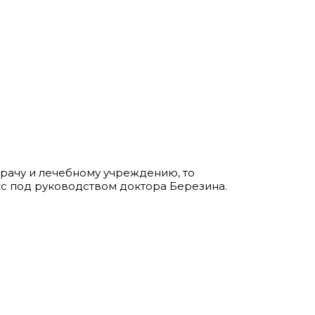
квартал 137 А, корпус 6
врачу и лечебному учреждению, то
с под руководством доктора Березина.