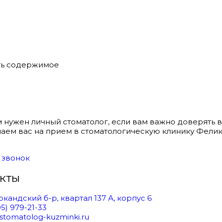
979-21-33
с 10 до 20 пн-вс
Самаркандский б-р, 
ть содержимое
м нужен личный стоматолог, если вам важно доверять 
аем вас на прием в стоматологическую клинику Фелик
 звонок
кты
кандский б-р, квартал 137 А, корпус 6
95) 979-21-33
stomatolog-kuzminki.ru