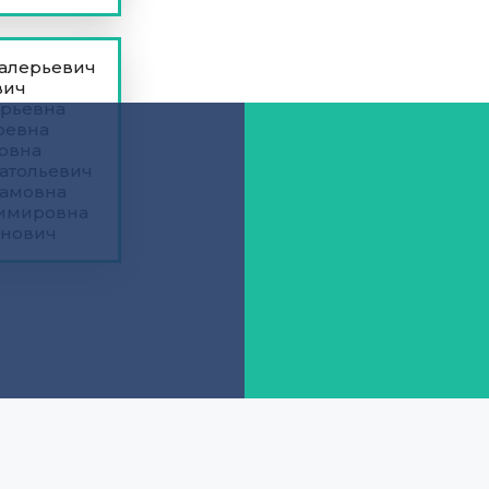
Валерьевич
вич
ерьевна
ревна
овна
атольевич
рамовна
димировна
инович