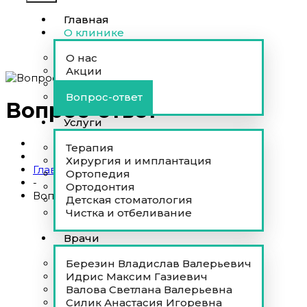
Главная
О клинике
О нас
Акции
Отзывы
Вопрос-ответ
Вопрос-ответ
Услуги
Терапия
Хирургия и имплантация
Главная
Ортопедия
-
Ортодонтия
Вопрос-ответ
Детская стоматология
Чистка и отбеливание
Врачи
Березин Владислав Валерьевич
Идрис Максим Газиевич
Валова Светлана Валерьевна
Силик Анастасия Игоревна