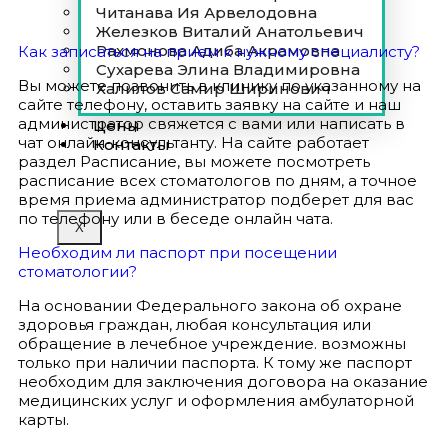
Читанава Ия Арвелодовна
Железков Виталий Анатольевич
Рахмонова Адиба Акрамовна
Как записаться на прием к нужному специалисту?
Сухарева Элина Владимировна
Вы можете позвонить в клинику по указанному на
Халилов Самир Ширинович
сайте телефону, оставить заявку на сайте и наш
администратор свяжется с вами или написать в
Цены
чат онлайн-консультанту. На сайте работает
Контакты
раздел Расписание, вы можете посмотреть
расписание всех стоматологов по дням, а точное
время приема администратор подберет для вас
по телефону или в беседе онлайн чата.
X
Необходим ли паспорт при посещении
стоматологии?
На основании Федерального закона об охране
здоровья граждан, любая консультация или
обращение в лечебное учреждение. возможны
только при наличии паспорта. К тому же паспорт
необходим для заключения договора на оказание
медицинских услуг и оформления амбулаторной
карты.