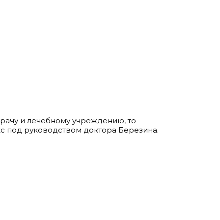
квартал 137 А, корпус 6
врачу и лечебному учреждению, то
с под руководством доктора Березина.