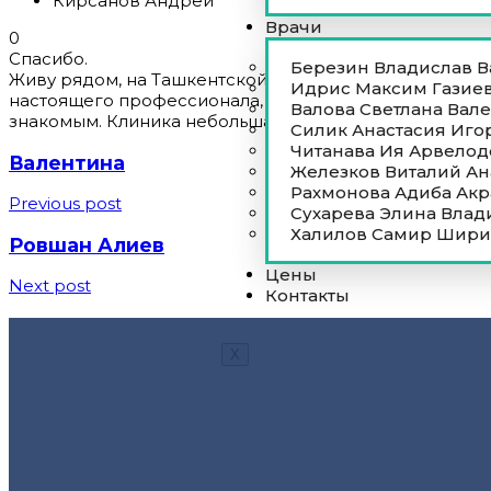
Кирсанов Андрей
Врачи
0
Спасибо.
Березин Владислав 
Живу рядом, на Ташкентской улице, но не знал, что по
Идрис Максим Газие
настоящего профессионала, заботящегося о пациенте
Валова Светлана Вал
знакомым. Клиника небольшая, цены, в общем-то, обы
Силик Анастасия Иго
Читанава Ия Арвелод
Валентина
Железков Виталий Ан
Рахмонова Адиба Ак
Previous post
Сухарева Элина Вла
Халилов Самир Шир
Ровшан Алиев
Цены
Next post
Контакты
X