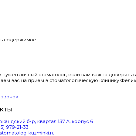
979-21-33
с 10 до 20 пн-вс
Самаркандский б-р, 
ть содержимое
м нужен личный стоматолог, если вам важно доверять 
аем вас на прием в стоматологическую клинику Фелик
 звонок
кты
кандский б-р, квартал 137 А, корпус 6
95) 979-21-33
stomatolog-kuzminki.ru