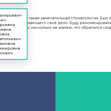
Валерьевич
-близости есть такая замечательная стоматология. Был п
вич
, прекрасно знающего своё дело. Буду рекомендовать 
ерьевна
чные. В общем, нисколько не жалею, что обратился сюд
ревна
овна
атольевич
рамовна
димировна
инович